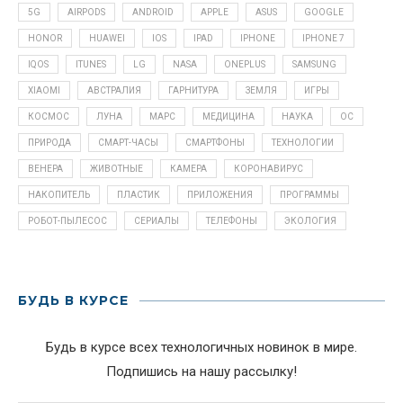
5G
AIRPODS
ANDROID
APPLE
ASUS
GOOGLE
HONOR
HUAWEI
IOS
IPAD
IPHONE
IPHONE 7
IQOS
ITUNES
LG
NASA
ONEPLUS
SAMSUNG
XIAOMI
АВСТРАЛИЯ
ГАРНИТУРА
ЗЕМЛЯ
ИГРЫ
КОСМОС
ЛУНА
МАРС
МЕДИЦИНА
НАУКА
ОС
ПРИРОДА
СМАРТ-ЧАСЫ
СМАРТФОНЫ
ТЕХНОЛОГИИ
ВЕНЕРА
ЖИВОТНЫЕ
КАМЕРА
КОРОНАВИРУС
НАКОПИТЕЛЬ
ПЛАСТИК
ПРИЛОЖЕНИЯ
ПРОГРАММЫ
РОБОТ-ПЫЛЕСОС
СЕРИАЛЫ
ТЕЛЕФОНЫ
ЭКОЛОГИЯ
БУДЬ В КУРСЕ
Будь в курсе всех технологичных новинок в мире.
Подпишись на нашу рассылку!