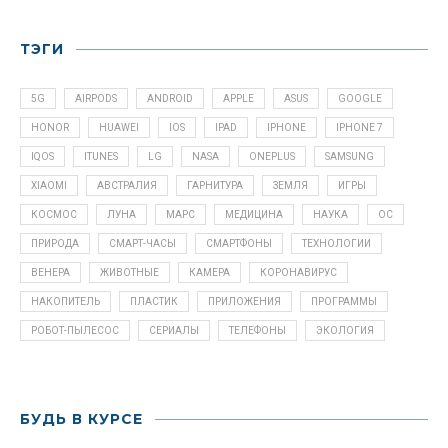
ТЭГИ
5G
AIRPODS
ANDROID
APPLE
ASUS
GOOGLE
HONOR
HUAWEI
IOS
IPAD
IPHONE
IPHONE 7
IQOS
ITUNES
LG
NASA
ONEPLUS
SAMSUNG
XIAOMI
АВСТРАЛИЯ
ГАРНИТУРА
ЗЕМЛЯ
ИГРЫ
КОСМОС
ЛУНА
МАРС
МЕДИЦИНА
НАУКА
ОС
ПРИРОДА
СМАРТ-ЧАСЫ
СМАРТФОНЫ
ТЕХНОЛОГИИ
ВЕНЕРА
ЖИВОТНЫЕ
КАМЕРА
КОРОНАВИРУС
НАКОПИТЕЛЬ
ПЛАСТИК
ПРИЛОЖЕНИЯ
ПРОГРАММЫ
РОБОТ-ПЫЛЕСОС
СЕРИАЛЫ
ТЕЛЕФОНЫ
ЭКОЛОГИЯ
БУДЬ В КУРСЕ