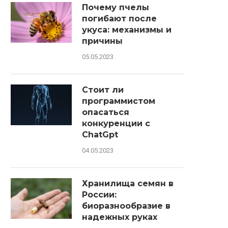
Почему пчелы
погибают после
укуса: механизмы и
причины
05.05.2023
Стоит ли
программистом
опасаться
конкуренции с
ChatGpt
04.05.2023
Хранилища семян в
России:
биоразнообразие в
надежных руках