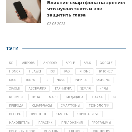
Влияние смартфона на зрение:
что нужно знать и как
защитить глаза
02.05.2023
ТЭГИ
5G
AIRPODS
ANDROID
APPLE
ASUS
GOOGLE
HONOR
HUAWEI
IOS
IPAD
IPHONE
IPHONE 7
IQOS
ITUNES
LG
NASA
ONEPLUS
SAMSUNG
XIAOMI
АВСТРАЛИЯ
ГАРНИТУРА
ЗЕМЛЯ
ИГРЫ
КОСМОС
ЛУНА
МАРС
МЕДИЦИНА
НАУКА
ОС
ПРИРОДА
СМАРТ-ЧАСЫ
СМАРТФОНЫ
ТЕХНОЛОГИИ
ВЕНЕРА
ЖИВОТНЫЕ
КАМЕРА
КОРОНАВИРУС
НАКОПИТЕЛЬ
ПЛАСТИК
ПРИЛОЖЕНИЯ
ПРОГРАММЫ
РОБОТ-ПЫЛЕСОС
СЕРИАЛЫ
ТЕЛЕФОНЫ
ЭКОЛОГИЯ