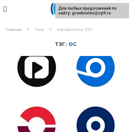
Для любых предложений по
сайту: greeknotes@cp9.ru
Главная
Тэги
Метки поста "ОС"
ТЭГ:
ОС