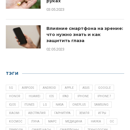
руках
03.05.2023
Влияние смартфона на зрение:
что нужно знать и как
защитить глаза
02.05.2023
ТЭГИ
5G
AIRPODS
ANDROID
APPLE
ASUS
GOOGLE
HONOR
HUAWEI
IOS
IPAD
IPHONE
IPHONE 7
IQOS
ITUNES
LG
NASA
ONEPLUS
SAMSUNG
XIAOMI
АВСТРАЛИЯ
ГАРНИТУРА
ЗЕМЛЯ
ИГРЫ
КОСМОС
ЛУНА
МАРС
МЕДИЦИНА
НАУКА
ОС
ПРИРОДА
СМАРТ-ЧАСЫ
СМАРТФОНЫ
ТЕХНОЛОГИИ