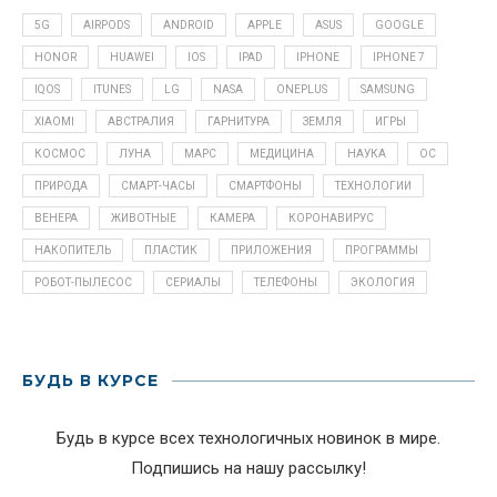
5G
AIRPODS
ANDROID
APPLE
ASUS
GOOGLE
HONOR
HUAWEI
IOS
IPAD
IPHONE
IPHONE 7
IQOS
ITUNES
LG
NASA
ONEPLUS
SAMSUNG
XIAOMI
АВСТРАЛИЯ
ГАРНИТУРА
ЗЕМЛЯ
ИГРЫ
КОСМОС
ЛУНА
МАРС
МЕДИЦИНА
НАУКА
ОС
ПРИРОДА
СМАРТ-ЧАСЫ
СМАРТФОНЫ
ТЕХНОЛОГИИ
ВЕНЕРА
ЖИВОТНЫЕ
КАМЕРА
КОРОНАВИРУС
НАКОПИТЕЛЬ
ПЛАСТИК
ПРИЛОЖЕНИЯ
ПРОГРАММЫ
РОБОТ-ПЫЛЕСОС
СЕРИАЛЫ
ТЕЛЕФОНЫ
ЭКОЛОГИЯ
БУДЬ В КУРСЕ
Будь в курсе всех технологичных новинок в мире.
Подпишись на нашу рассылку!