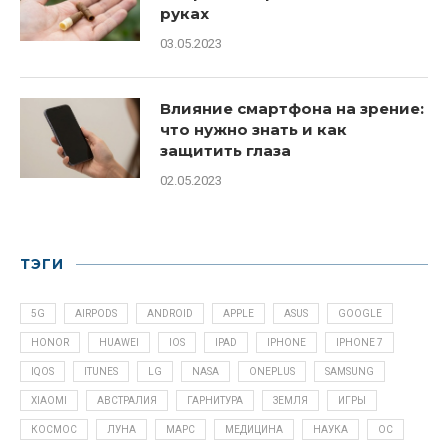
руках
03.05.2023
Влияние смартфона на зрение:
что нужно знать и как
защитить глаза
02.05.2023
ТЭГИ
5G
AIRPODS
ANDROID
APPLE
ASUS
GOOGLE
HONOR
HUAWEI
IOS
IPAD
IPHONE
IPHONE 7
IQOS
ITUNES
LG
NASA
ONEPLUS
SAMSUNG
XIAOMI
АВСТРАЛИЯ
ГАРНИТУРА
ЗЕМЛЯ
ИГРЫ
КОСМОС
ЛУНА
МАРС
МЕДИЦИНА
НАУКА
ОС